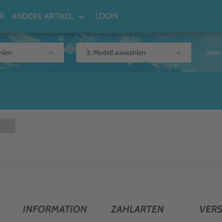
keyboard_arrow_down
R
ANDERE ARTIKEL
LOGIN
arrow_drop_down
arrow_drop_down
oder
INFORMATION
ZAHLARTEN
VER