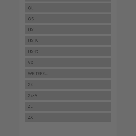
QL
QS
UX
UX-B
UX-D
VX
WEITERE...
XE
XE-A
ZL
ZX