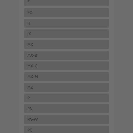
F
FO
H
JX
MX
MX-B
MX-C
MX-M
MZ
P
PA
PA-W
PC