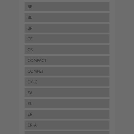
BE
BL
BP
CE
CS
COMPACT
COMPET
DX-C
EA
EL
ER
ER-A