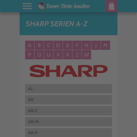
SHARP SERIEN A-Z
A
B
C
D
E
F
H
J
M
P
Q
U
V
X
Z
W
AL
AR
AR-C
AR-M
AR-P