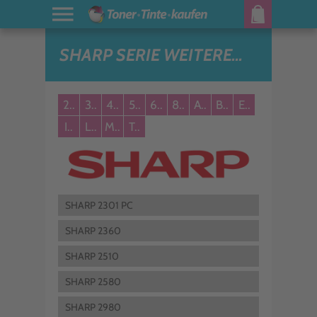
SHARP SERIE WEITERE...
2..
3..
4..
5..
6..
8..
A..
B..
E..
I..
L..
M..
T..
SHARP 2301 PC
SHARP 2360
SHARP 2510
SHARP 2580
SHARP 2980