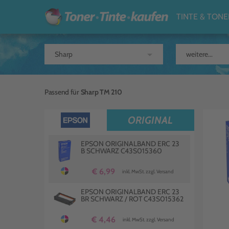
TINTE & TONE
arrow_drop_down
Passend für
Sharp TM 210
ORIGINAL
EPSON ORIGINALBAND ERC 23
B SCHWARZ C43S015360
€ 6,99
inkl. MwSt. zzgl. Versand
EPSON ORIGINALBAND ERC 23
BR SCHWARZ / ROT C43S015362
€ 4,46
inkl. MwSt. zzgl. Versand