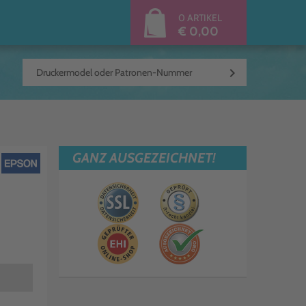
0 ARTIKEL
€ 0,00
keyboard_arrow_right
GANZ AUSGEZEICHNET!