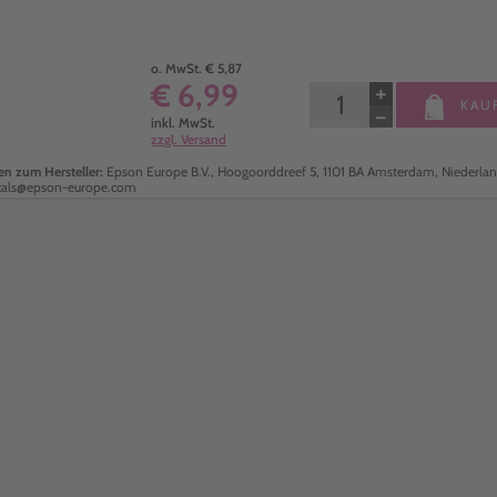
o. MwSt. € 5,87
€ 6,99
+
KAU
−
inkl. MwSt.
zzgl. Versand
n zum Hersteller:
Epson Europe B.V., Hoogoorddreef 5, 1101 BA Amsterdam, Niederlan
cals@epson-europe.com