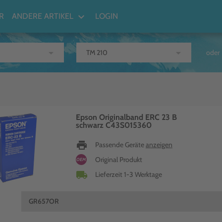
keyboard_arrow_down
R
ANDERE ARTIKEL
LOGIN
arrow_drop_down
arrow_drop_down
oder
Epson Originalband ERC 23 B
schwarz C43S015360
print
Passende Geräte
anzeigen
Original Produkt
OEM
local_shipping
Lieferzeit 1-3 Werktage
GR657OR