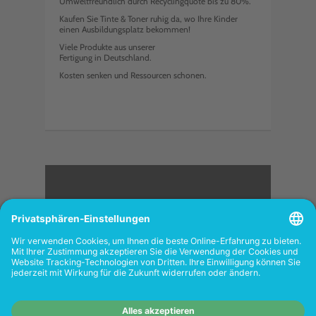
Umweltfreundlich durch Recyclingquote bis zu 80%.
Kaufen Sie Tinte & Toner ruhig da, wo Ihre Kinder
einen Ausbildungsplatz bekommen!
Viele Produkte aus unserer
Fertigung in Deutschland.
Kosten senken und Ressourcen schonen.
<
FOLGEN SIE UNS