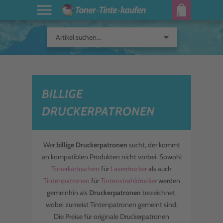
arrow_drop_down
Artikel suchen...
BILLIGE
DRUCKERPATRONEN
Wer
billige Druckerpatronen
sucht, der kommt
an kompatiblen Produkten nicht vorbei. Sowohl
Tonerkartuschen
für
Laserdrucker
als auch
Tintenpatronen
für
Tintenstrahldrucker
werden
gemeinhin als
Druckerpatronen
bezeichnet,
wobei zumeist Tintenpatronen gemeint sind.
Die Preise für originale Druckerpatronen