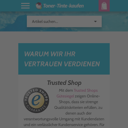
arrow_drop_down
Artikel suchen...
WARUM WIR IHR
VERTRAUEN VERDIENEN
Trusted Shop
Mit dem
Trusted Shops
Gütesiegel
zeigen Online-
Shops, dass sie strenge
Qualitätskriterien erfüllen, zu
denen auch der
verantwortungsvolle Umgang mit Kundendaten
und ein verlässlicher Kundenservice gehören. Für