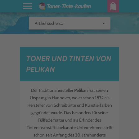
arrow_drop_down
Artikel suchen...
TONER UND TINTEN VON
PELIKAN
Der Traditionshersteller
Pelikan
hat seinen
Ursprung in Hannover, wo er schon 1832 als
Hersteller von Schreibtinte und Künstlerfarben
gegründet wurde. Das besonders für seine
Füllfederhalter und als Erfinder des
Tintenlöschstifts bekannte Unternehmen stellt
schon seit Anfang des 20. Jahrhunderts