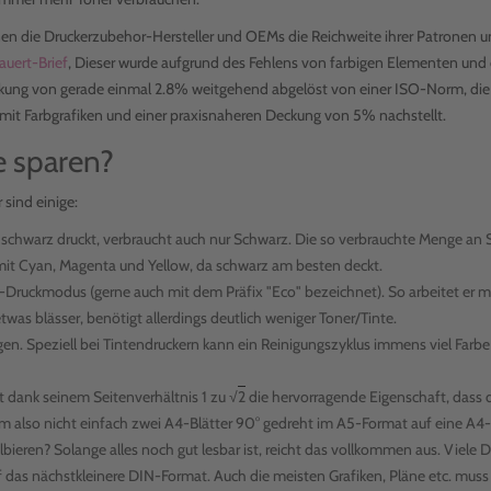
enen die Druckerzubehor-Hersteller und OEMs die Reichweite ihrer Patronen 
rauert-Brief
, Dieser wurde aufgrund des Fehlens von farbigen Elementen und 
eckung von gerade einmal 2.8% weitgehend abgelöst von einer ISO-Norm, die
io mit Farbgrafiken und einer praxisnaheren Deckung von 5% nachstellt.
e sparen?
 sind einige:
r schwarz druckt, verbraucht auch nur Schwarz. Die so verbrauchte Menge an
 mit Cyan, Magenta und Yellow, da schwarz am besten deckt.
ar-Druckmodus (gerne auch mit dem Präfix "Eco" bezeichnet). So arbeitet er m
was blässer, benötigt allerdings deutlich weniger Toner/Tinte.
gen. Speziell bei Tintendruckern kann ein Reinigungszyklus immens viel Farbe
 dank seinem Seitenverhältnis 1 zu √
2
die hervorragende Eigenschaft, dass 
um also nicht einfach zwei A4-Blätter 90° gedreht im A5-Format auf eine A4-
ieren? Solange alles noch gut lesbar ist, reicht das vollkommen aus. Viele D
uf das nächstkleinere DIN-Format. Auch die meisten Grafiken, Pläne etc. mus