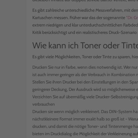
Es gibt zahlreiche unterschiedliche Messverfahren, mit d
Kartuschen messen. Früher war das der sogenannte
"Dr. G
extrem niedrigen und klar unterdurchschnittlichen Farbd
Kritik berücksichtigt und ein realistischeres Druck-Szenar
Wie kann ich Toner oder Tint
Es gibt viele Möglichkeiten, Toner oder Tinte zu sparen, hier
Drucken Sie nur in Farbe, wenn dies notwendig ist. Wer nu
ist auch immer geringer als der Verbrauch in Kombination
Stellen Sie ihren Drucker bei den Einstellungen in den Sp
geringerer Deckung, Der Ausdruck wird so möglicherweise et
Verzichten Sie auf übermäßig viele Drucker-Selbstreinigun
verbrauchen
Drucken sie wenn möglich verkleinert. Das DIN-System hat
nächstkleinere Format immer exakt halb so groß ist - War
drucken, und damit die nötige Toner- und Tintenmenge halb
bieten im Druckdialog die Möglichkeit der Verkleinerung a