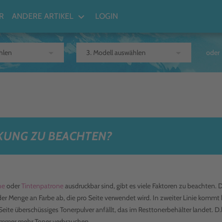
keyboard_arrow_down
R
ANDERE ARTIKEL
LOGIN
arrow_drop_down
arrow_drop_down
oder
CKUNG ZU BEACHTEN?
he
oder
Tintenpatrone
ausdruckbar sind, gibt es viele Faktoren zu beachten. 
der Menge an Farbe ab, die pro Seite verwendet wird. In zweiter Linie kommt 
Seite überschüssiges Tonerpulver anfällt, das im Resttonerbehälter landet. D.
rd immer mehr Toner verbrauchen.