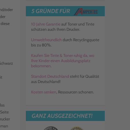
und/oder
5 GRÜNDE FÜR
der
 diese
10 Jahre Garantie
auf Toner und Tinte
schützen auch Ihren Drucker.
Umweltfreundlich
durch Recyclingquote
bis zu 80%.
Kaufen Sie Tinte & Toner ruhig da, wo
Ihre Kinder einen Ausbildungsplatz
 Schwarz
bekommen.
Standort Deutschland
steht für Qualität
it
aus Deutschland!
Kosten senken
, Ressourcen schonen.
das
Seite
GANZ AUSGEZEICHNET!
rucker
s man