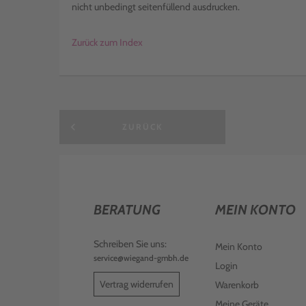
nicht unbedingt seitenfüllend ausdrucken.
Zurück zum Index
keyboard_arrow_left
ZURÜCK
BERATUNG
MEIN KONTO
Schreiben Sie uns:
Mein Konto
service@wiegand-gmbh.de
Login
Vertrag widerrufen
Warenkorb
Meine Geräte