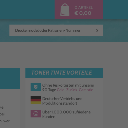
0 ARTIKEL
€ 0,00
keyboard_arrow_right
TONER TINTE VORTEILE
Ohne Risiko testen mit unserer
90 Tage
Geld-Zurück-Garantie
Deutscher Vertriebs und
Produktionsstandort
Die
Über 1.000.000 zufriedene
bei
Kunden
h. wer