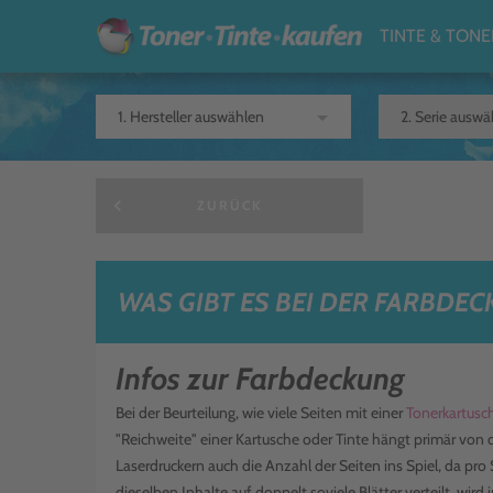
TINTE & TONE
arrow_drop_down
keyboard_arrow_left
ZURÜCK
WAS GIBT ES BEI DER FARBDE
Infos zur Farbdeckung
Bei der Beurteilung, wie viele Seiten mit einer
Tonerkartusc
"Reichweite" einer Kartusche oder Tinte hängt primär von 
Laserdruckern auch die Anzahl der Seiten ins Spiel, da pro 
dieselben Inhalte auf doppelt soviele Blätter verteilt, wi