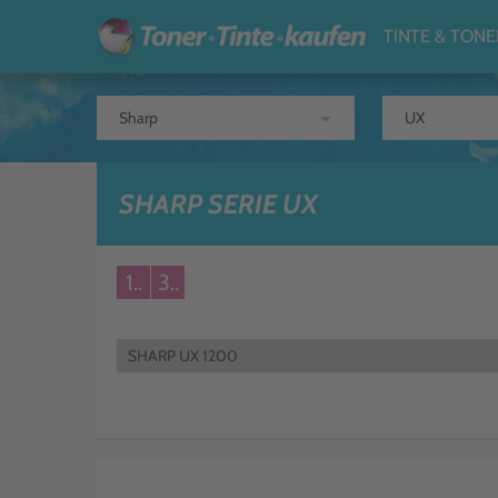
TINTE & TONE
arrow_drop_down
SHARP SERIE UX
1..
3..
SHARP UX 1200