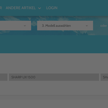
keyboard_arrow_down
R
ANDERE ARTIKEL
LOGIN
arrow_drop_down
arrow_drop_down
oder
SHARP UX 1500
SH