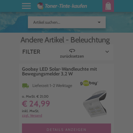
arrow_drop_down
Artikel suchen...
Andere Artikel -
Beleuchtung
360
FILTER
keyboard_arrow_down
zurücksetzen
Goobay LED Solar-Wandleuchte mit
Bewegungsmelder 3,2 W
local_shipping
Lieferzeit 1-2 Werktage
o. MwSt. € 21,00
€ 24,99
inkl. MwSt.
zzgl. Versand
DETAILS ANZEIGEN