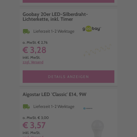
Goobay 20er LED-Silberdraht-
Lichterkette, inkl. Timer
local_shipping
Lieferzeit 1-2 Werktage
o. MwSt. € 2,76
€ 3,28
inkl. MwSt.
zzgl. Versand
DETAILS ANZEIGEN
Aigostar LED 'Classic' E14, 9W
local_shipping
Lieferzeit 1-2 Werktage
o. MwSt. € 3,00
€ 3,57
inkl. MwSt.