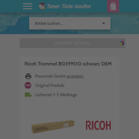
arrow_drop_down
Artikel suchen...
WEITERE ARTIKEL
Ricoh Trommel B0399510 schwarz OEM
print
Passende Geräte
anzeigen
Original Produkt
OEM
local_shipping
Lieferzeit 1-3 Werktage