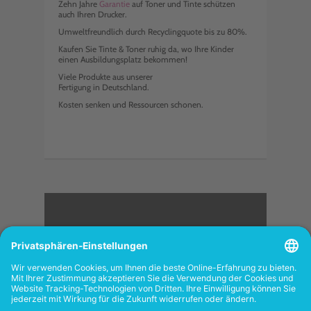
Zehn Jahre
Garantie
auf Toner und Tinte schützen
auch Ihren Drucker.
Umweltfreundlich durch Recyclingquote bis zu 80%.
Kaufen Sie Tinte & Toner ruhig da, wo Ihre Kinder
einen Ausbildungsplatz bekommen!
Viele Produkte aus unserer
Fertigung in Deutschland.
Kosten senken und Ressourcen schonen.
<
FOLGEN SIE UNS