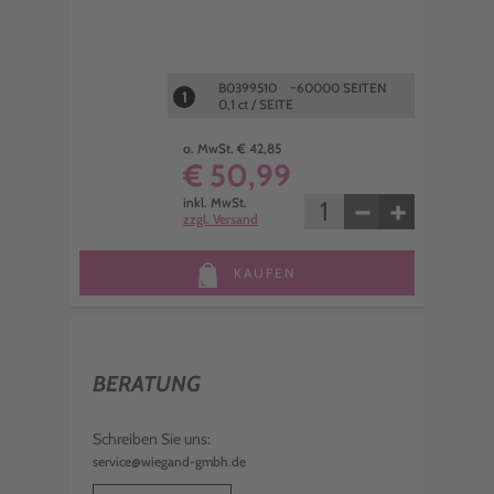
B0399510 ~60000 SEITEN
1
0,1 ct / SEITE
o. MwSt. € 42,85
€ 50,99
−
+
inkl. MwSt.
zzgl. Versand
KAUFEN
BERATUNG
Schreiben Sie uns:
service@wiegand-gmbh.de