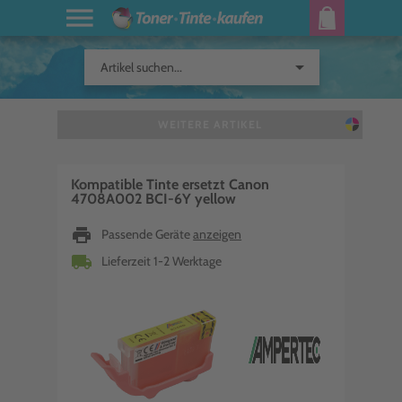
arrow_drop_down
Artikel suchen...
WEITERE ARTIKEL
Kompatible Tinte ersetzt Canon
4708A002 BCI-6Y yellow
print
Passende Geräte
anzeigen
local_shipping
Lieferzeit 1-2 Werktage