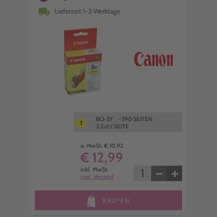
local_shipping
Lieferzeit 1-3 Werktage
BCI-3Y ~390 SEITEN
1
3,3 ct / SEITE
o. MwSt. € 10,92
€ 12,99
−
+
inkl. MwSt.
zzgl. Versand
KAUFEN