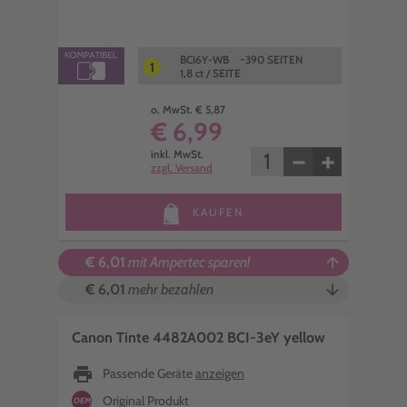
BCI6Y-WB ~390 SEITEN
1
1,8 ct / SEITE
o. MwSt. € 5,87
€ 6,99
−
+
inkl. MwSt.
zzgl. Versand
KAUFEN
€ 6,01
mit Ampertec sparen!
arrow_upward
€ 6,01
mehr bezahlen
arrow_downward
Canon Tinte 4482A002 BCI-3eY yellow
print
Passende Geräte
anzeigen
Original Produkt
OEM