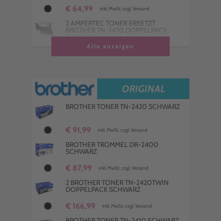
€ 64,99
inkl. MwSt. zzgl. Versand
2 AMPERTEC TONER ERSETZT
BROTHER TN-2420 DOPPELPACK
SCHWARZ
Alle anzeigen
€ 70,00
inkl. MwSt. zzgl. Versand
4 AMPERTEC TONER ERSETZT
BROTHER TN-2420 MULTIPACK
SCHWARZ
ORIGINAL
€ 139,99
inkl. MwSt. zzgl. Versand
BROTHER TONER TN-2420 SCHWARZ
4 AMPERTEC TONER ERSETZT
BROTHER TN-2410 MULTIPACK
SCHWARZ
€ 91,99
inkl. MwSt. zzgl. Versand
€ 105,99
inkl. MwSt. zzgl. Versand
BROTHER TROMMEL DR-2400
SCHWARZ
€ 87,99
inkl. MwSt. zzgl. Versand
2 BROTHER TONER TN-2420TWIN
DOPPELPACK SCHWARZ
€ 166,99
inkl. MwSt. zzgl. Versand
BROTHER TONER TN-2410 SCHWARZ