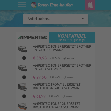
arrow_drop_down
Artikel suchen...
KOMPATIBEL
Bis zu 80% günstiger
AMPERTEC TONER ERSETZT BROTHER
TN-2420 SCHWARZ
€ 38,98
inkl. MwSt. zzgl. Versand
AMPERTEC TONER ERSETZT BROTHER
TN-2410 SCHWARZ
€ 29,50
inkl. MwSt. zzgl. Versand
AMPERTEC TROMMEL ERSETZT
BROTHER DR-2400 SCHWARZ
€ 61,99
inkl. MwSt. zzgl. Versand
AMPERTEC TONER XL ERSETZT
BROTHER TN-2420 SCHWARZ