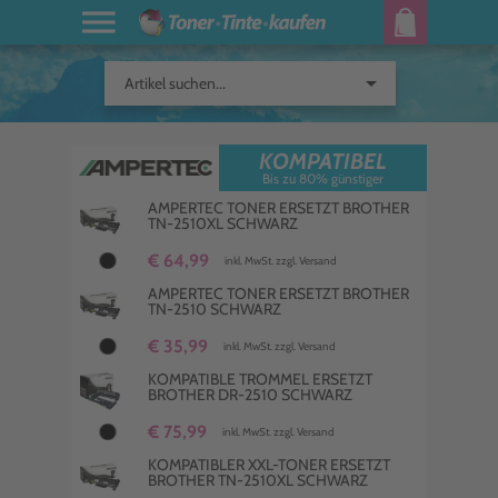
arrow_drop_down
Artikel suchen...
KOMPATIBEL
Bis zu 80% günstiger
AMPERTEC TONER ERSETZT BROTHER
TN-2510XL SCHWARZ
€ 64,99
inkl. MwSt. zzgl. Versand
AMPERTEC TONER ERSETZT BROTHER
TN-2510 SCHWARZ
€ 35,99
inkl. MwSt. zzgl. Versand
KOMPATIBLE TROMMEL ERSETZT
BROTHER DR-2510 SCHWARZ
€ 75,99
inkl. MwSt. zzgl. Versand
KOMPATIBLER XXL-TONER ERSETZT
BROTHER TN-2510XL SCHWARZ