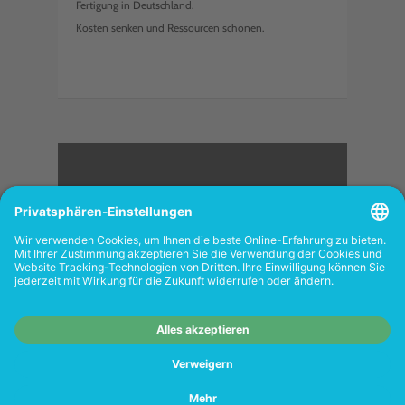
Fertigung in Deutschland.
Kosten senken und Ressourcen schonen.
<
FOLGEN SIE UNS
Wiederverkäufer:
Das Angebot unseres Web-
Shops richtet sich nicht an Wiederverkäufer.
Wenn Sie Wiederverkäufer sind, registrieren
Sie sich bitte in unserem Händler-Portal
www.tonerhersteller.de