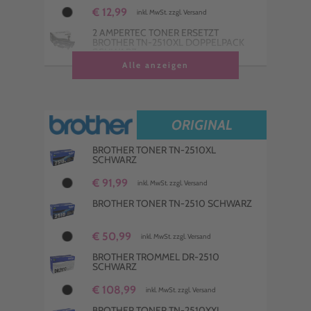
€ 12,99
inkl. MwSt. zzgl. Versand
2 AMPERTEC TONER ERSETZT
BROTHER TN-2510XL DOPPELPACK
SCHWARZ
Alle anzeigen
€ 115,99
inkl. MwSt. zzgl. Versand
4 AMPERTEC TONER ERSETZT
BROTHER TN-2510XL MULTIPACK
SCHWARZ
ORIGINAL
€ 232,99
inkl. MwSt. zzgl. Versand
BROTHER TONER TN-2510XL
4 KOMPATIBLE TONER ERSETZT
SCHWARZ
BROTHER TN-2510 MULTIPACK
SCHWARZ
€ 91,99
inkl. MwSt. zzgl. Versand
€ 128,98
inkl. MwSt. zzgl. Versand
BROTHER TONER TN-2510 SCHWARZ
€ 50,99
inkl. MwSt. zzgl. Versand
BROTHER TROMMEL DR-2510
SCHWARZ
€ 108,99
inkl. MwSt. zzgl. Versand
BROTHER TONER TN-2510XXL