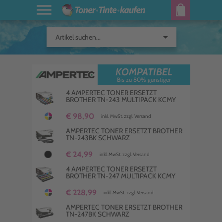
arrow_drop_down
Artikel suchen...
KOMPATIBEL
Bis zu 80% günstiger
4 AMPERTEC TONER ERSETZT
BROTHER TN-243 MULTIPACK KCMY
€ 98,90
inkl. MwSt. zzgl. Versand
AMPERTEC TONER ERSETZT BROTHER
TN-243BK SCHWARZ
€ 24,99
inkl. MwSt. zzgl. Versand
4 AMPERTEC TONER ERSETZT
BROTHER TN-247 MULTIPACK KCMY
€ 228,99
inkl. MwSt. zzgl. Versand
AMPERTEC TONER ERSETZT BROTHER
TN-247BK SCHWARZ