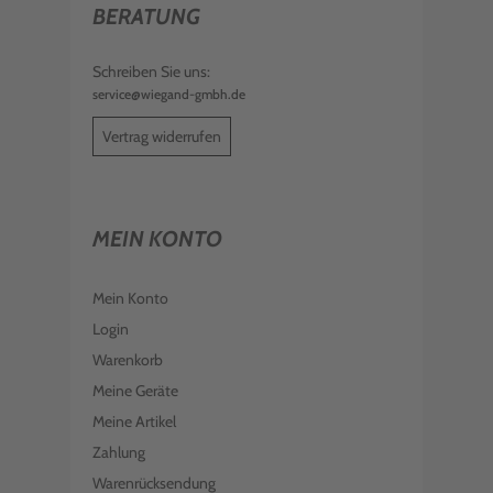
BERATUNG
BROTHER TROMMEL DR-243CL
€ 123,99
inkl. MwSt. zzgl. Versand
Schreiben Sie uns:
service@wiegand-gmbh.de
2 BROTHER TONER TN-247BKTWIN
DOPPELPACK SCHWARZ
Vertrag widerrufen
€ 192,99
inkl. MwSt. zzgl. Versand
BROTHER TRANSFER KIT BU-223CL
MEIN KONTO
€ 110,99
inkl. MwSt. zzgl. Versand
BROTHER RESTTONERBEHÄLTER WT-
223CL
Mein Konto
€ 22,99
inkl. MwSt. zzgl. Versand
Login
Warenkorb
Meine Geräte
Meine Artikel
Zahlung
Warenrücksendung