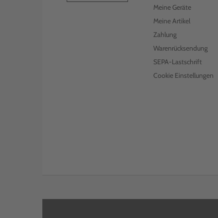
Meine Geräte
BROTHER RESTTONERBEHÄLTER
Meine Artikel
WT-229CL
Zahlung
€ 20,99
inkl. MwSt. zzgl. Versand
Warenrücksendung
SEPA-Lastschrift
Cookie Einstellungen