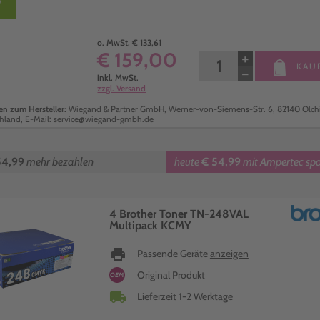
o. MwSt. € 133,61
€ 159,00
+
KAU
−
inkl. MwSt.
zzgl. Versand
n zum Hersteller:
Wiegand & Partner GmbH, Werner-von-Siemens-Str. 6, 82140 Olch
hland, E-Mail: service@wiegand-gmbh.de
54,99
mehr bezahlen
heute
€ 54,99
mit Ampertec sp
4 Brother Toner TN-248VAL
Multipack KCMY
print
Passende Geräte
anzeigen
Original Produkt
OEM
local_shipping
Lieferzeit 1-2 Werktage