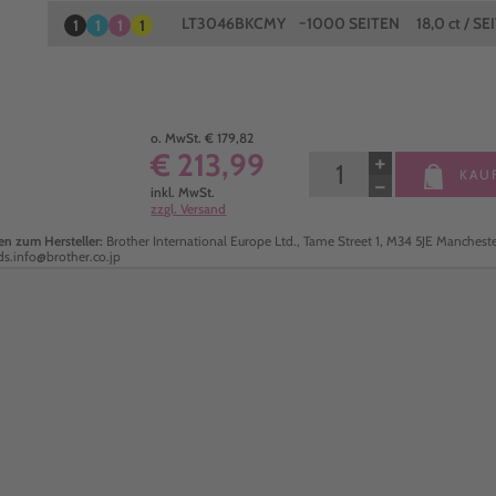
LT3046BKCMY
~1000 SEITEN
18,0 ct / SE
1
1
1
1
o. MwSt. € 179,82
€ 213,99
+
KAU
−
inkl. MwSt.
zzgl. Versand
n zum Hersteller:
Brother International Europe Ltd., Tame Street 1, M34 5JE Manchester
ds.info@brother.co.jp