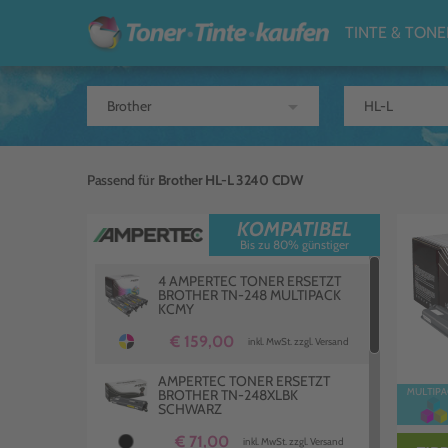
TINTE & TONE
arrow_drop_down
Passend für
Brother HL-L 3240 CDW
KOMPATIBEL
Bis zu 80% günstiger
4 AMPERTEC TONER ERSETZT
BROTHER TN-248 MULTIPACK
KCMY
€ 159,00
inkl. MwSt. zzgl. Versand
AMPERTEC TONER ERSETZT
BROTHER TN-248XLBK
SCHWARZ
€ 71,00
inkl. MwSt. zzgl. Versand