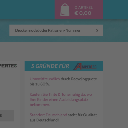
0 ARTIKEL
€ 0,00
keyboard_arrow_right
5 GRÜNDE FÜR
Umweltfreundlich
durch Recyclingquote
bis zu 80%.
Kaufen Sie Tinte & Toner ruhig da, wo
Ihre Kinder einen Ausbildungsplatz
bekommen.
Standort Deutschland
steht für Qualität
TE
aus Deutschland!