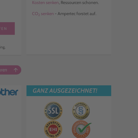
Kosten senken
, Ressourcen schonen.
CO
senken
- Ampertec forstet auf.
2
FEN
ing,
aren
arrow_upward
GANZ AUSGEZEICHNET!