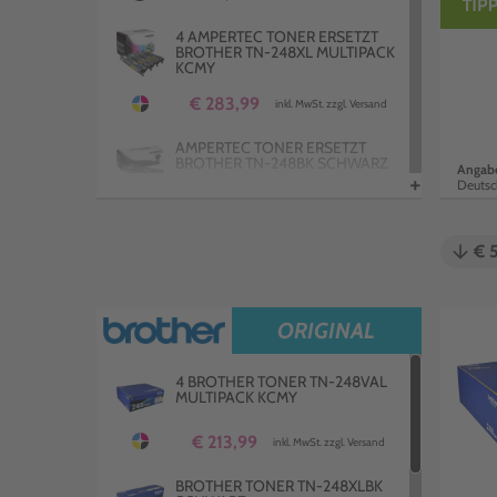
4 AMPERTEC TONER ERSETZT
BROTHER TN-248XL MULTIPACK
KCMY
€ 283,99
inkl. MwSt. zzgl. Versand
AMPERTEC TONER ERSETZT
BROTHER TN-248BK SCHWARZ
Angabe
+
Deutsc
€ 42,99
inkl. MwSt. zzgl. Versand
arrow_downward
€ 
AMPERTEC TONER ERSETZT
BROTHER TN-248XLM MAGENTA
€ 80,99
inkl. MwSt. zzgl. Versand
ORIGINAL
AMPERTEC TONER ERSETZT
BROTHER TN-248XLC CYAN
4 BROTHER TONER TN-248VAL
MULTIPACK KCMY
€ 80,99
inkl. MwSt. zzgl. Versand
€ 213,99
inkl. MwSt. zzgl. Versand
AMPERTEC TONER ERSETZT
BROTHER TN-248XLY YELLOW
BROTHER TONER TN-248XLBK