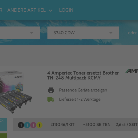
keyboard_arrow_down
R
ANDERE ARTIKEL
LOGIN
arrow_drop_down
arrow_drop_down
oder
4 Ampertec Toner ersetzt Brother
TN-248 Multipack KCMY
print
Passende Geräte
anzeigen
local_shipping
Lieferzeit 1-2 Werktage
LT3046/1KIT
~5100 SEITEN
2,6 ct / SEI
1
1
1
1