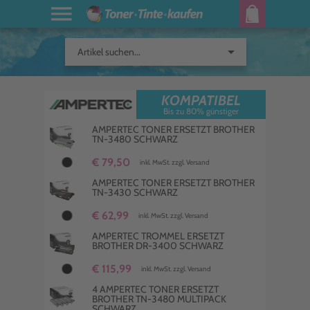
arrow_drop_down
Artikel suchen...
KOMPATIBEL
Bis zu 80% günstiger
AMPERTEC TONER ERSETZT BROTHER
TN-3480 SCHWARZ
€ 79,50
inkl. MwSt. zzgl. Versand
AMPERTEC TONER ERSETZT BROTHER
TN-3430 SCHWARZ
€ 62,99
inkl. MwSt. zzgl. Versand
AMPERTEC TROMMEL ERSETZT
BROTHER DR-3400 SCHWARZ
€ 115,99
inkl. MwSt. zzgl. Versand
4 AMPERTEC TONER ERSETZT
BROTHER TN-3480 MULTIPACK
SCHWARZ