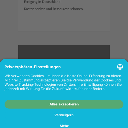
Fertigung in Deutschland.
Kosten senken und Ressourcen schonen.
<
FOLGEN SIE UNS
Wiederverkäufer:
Das Angebot unseres Web-
Shops richtet sich nicht an Wiederverkäufer.
Wenn Sie Wiederverkäufer sind, registrieren
Sie sich bitte in unserem Händler-Portal
www.tonerhersteller.de