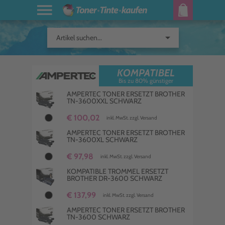
arrow_drop_down
Artikel suchen...
KOMPATIBEL
Bis zu 80% günstiger
AMPERTEC TONER ERSETZT BROTHER
TN-3600XXL SCHWARZ
€ 100,02
inkl. MwSt. zzgl. Versand
AMPERTEC TONER ERSETZT BROTHER
TN-3600XL SCHWARZ
€ 97,98
inkl. MwSt. zzgl. Versand
KOMPATIBLE TROMMEL ERSETZT
BROTHER DR-3600 SCHWARZ
€ 137,99
inkl. MwSt. zzgl. Versand
AMPERTEC TONER ERSETZT BROTHER
TN-3600 SCHWARZ