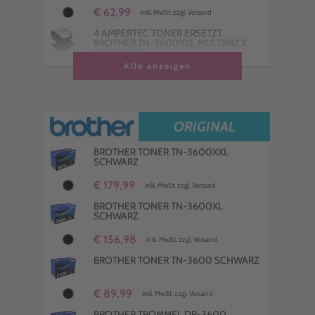
€ 62,99
inkl. MwSt. zzgl. Versand
4 AMPERTEC TONER ERSETZT
BROTHER TN-3600XXL MULTIPACK
SCHWARZ
Alle anzeigen
€ 359,99
inkl. MwSt. zzgl. Versand
4 KOMPATIBLE TONER ERSETZT
BROTHER TN-3600XL MULTIPACK
SCHWARZ
ORIGINAL
€ 368,00
inkl. MwSt. zzgl. Versand
BROTHER TONER TN-3600XXL
4 KOMPATIBLE TONER ERSETZT
SCHWARZ
BROTHER TN-3600 MULTIPACK
SCHWARZ
€ 179,99
inkl. MwSt. zzgl. Versand
€ 227,99
inkl. MwSt. zzgl. Versand
BROTHER TONER TN-3600XL
SCHWARZ
€ 156,98
inkl. MwSt. zzgl. Versand
BROTHER TONER TN-3600 SCHWARZ
€ 89,99
inkl. MwSt. zzgl. Versand
BROTHER TROMMEL DR-3600