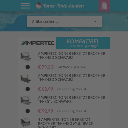
arrow_drop_down
Artikel suchen...
KOMPATIBEL
Bis zu 80% günstiger
AMPERTEC TONER ERSETZT BROTHER
TN-3480 SCHWARZ
€ 79,50
inkl. MwSt. zzgl. Versand
AMPERTEC TONER ERSETZT BROTHER
TN-3430 SCHWARZ
€ 62,99
inkl. MwSt. zzgl. Versand
AMPERTEC TONER ERSETZT BROTHER
TN-3512 SCHWARZ
€ 92,99
inkl. MwSt. zzgl. Versand
4 AMPERTEC TONER ERSETZT
BROTHER TN-3480 MULTIPACK
SCHWARZ