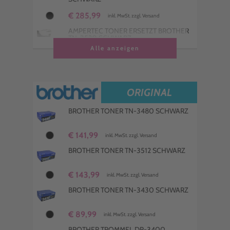
€ 285,99
inkl. MwSt. zzgl. Versand
AMPERTEC TONER ERSETZT BROTHER
TN-3520 SCHWARZ
Alle anzeigen
€ 114,99
inkl. MwSt. zzgl. Versand
4 AMPERTEC TONER ERSETZT
BROTHER TN-3512 MULTIPACK
SCHWARZ
ORIGINAL
€ 334,98
inkl. MwSt. zzgl. Versand
BROTHER TONER TN-3480 SCHWARZ
4 AMPERTEC TONER ERSETZT
BROTHER TN-3520 MULTIPACK
SCHWARZ
€ 141,99
inkl. MwSt. zzgl. Versand
€ 411,99
inkl. MwSt. zzgl. Versand
BROTHER TONER TN-3512 SCHWARZ
€ 143,99
inkl. MwSt. zzgl. Versand
BROTHER TONER TN-3430 SCHWARZ
€ 89,99
inkl. MwSt. zzgl. Versand
BROTHER TROMMEL DR-3400