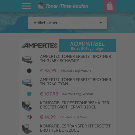
arrow_drop_down
Artikel suchen...
KOMPATIBEL
Bis zu 80% günstiger
AMPERTEC TONER ERSETZT BROTHER
TN-326BK SCHWARZ
€ 58,99
inkl. MwSt. zzgl. Versand
AMPERTEC TONER ERSETZT BROTHER
TN-326C CYAN
€ 107,99
inkl. MwSt. zzgl. Versand
KOMPATIBLER RESTTONERBEHÄLTER
ERSETZT BROTHER WT-320CL
€ 14,99
inkl. MwSt. zzgl. Versand
KOMPATIBLES TRANSFER KIT ERSETZT
BROTHER BU-320CL