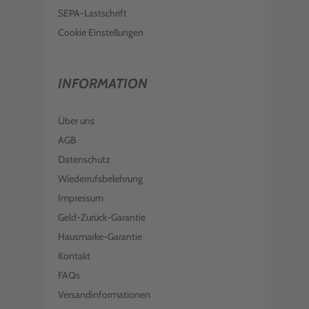
€ 157,98
inkl. MwSt. zzgl. Versand
SEPA-Lastschrift
BROTHER TONER TN-329C CYAN
Cookie Einstellungen
€ 166,99
inkl. MwSt. zzgl. Versand
BROTHER TONER TN-321M MAGENTA
INFORMATION
€ 90,99
inkl. MwSt. zzgl. Versand
Über uns
BROTHER TONER TN-321C CYAN
AGB
Datenschutz
€ 90,99
inkl. MwSt. zzgl. Versand
Wiederrufsbelehrung
Impressum
Geld-Zurück-Garantie
Hausmarke-Garantie
Kontakt
FAQs
Versandinformationen