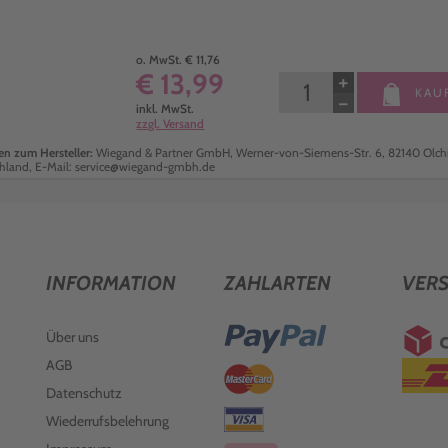
o. MwSt. € 11,76
€ 13,99
+
KAU
−
inkl. MwSt.
zzgl. Versand
n zum Hersteller:
Wiegand & Partner GmbH, Werner-von-Siemens-Str. 6, 82140 Olch
hland, E-Mail: service@wiegand-gmbh.de
INFORMATION
ZAHLARTEN
VER
Über uns
AGB
Datenschutz
Wiederrufsbelehrung