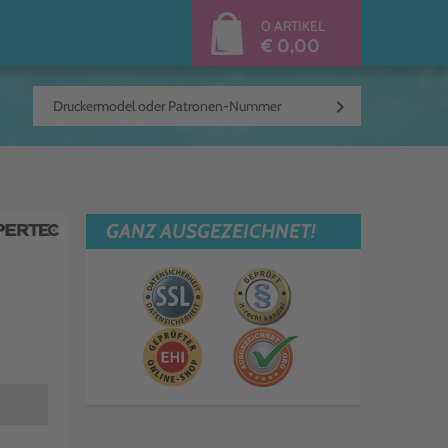
0 ARTIKEL
€ 0,00
keyboard_arrow_right
GANZ AUSGEZEICHNET!