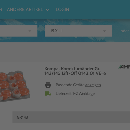
keyboard_arrow_down
R
ANDERE ARTIKEL
LOGIN
arrow_drop_down
arrow_drop_down
oder
Kompa. Korrekturbänder Gr.
143/145 Lift-Off 0143.01 VE=6
print
Passende Geräte
anzeigen
local_shipping
Lieferzeit 1-2 Werktage
GR143