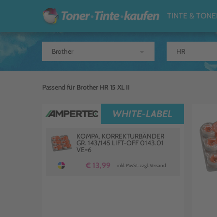
TINTE & TONE
arrow_drop_down
Passend für
Brother HR 15 XL II
WHITE-LABEL
KOMPA. KORREKTURBÄNDER
GR. 143/145 LIFT-OFF 0143.01
VE=6
€ 13,99
inkl. MwSt. zzgl. Versand