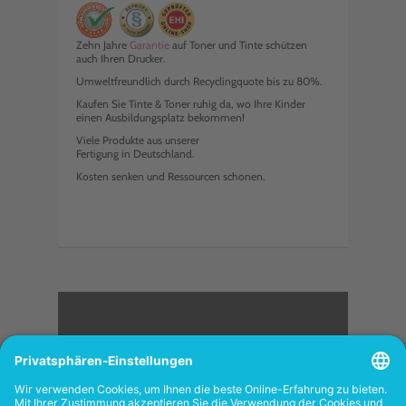
Zehn Jahre
Garantie
auf Toner und Tinte schützen
auch Ihren Drucker.
Umweltfreundlich durch Recyclingquote bis zu 80%.
Kaufen Sie Tinte & Toner ruhig da, wo Ihre Kinder
einen Ausbildungsplatz bekommen!
Viele Produkte aus unserer
Fertigung in Deutschland.
Kosten senken und Ressourcen schonen.
<