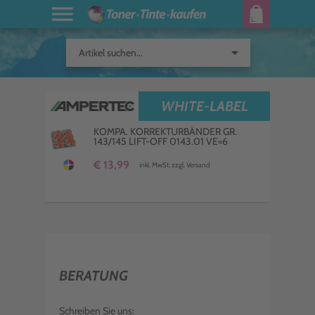
arrow_drop_down
Artikel suchen...
WHITE-LABEL
KOMPA. KORREKTURBÄNDER GR.
143/145 LIFT-OFF 0143.01 VE=6
€ 13,99
inkl. MwSt. zzgl. Versand
BERATUNG
Schreiben Sie uns: