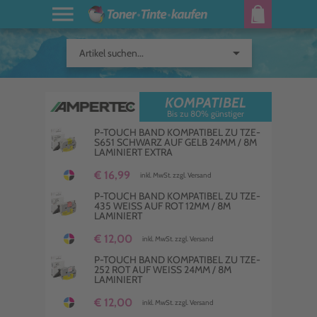
arrow_drop_down
Artikel suchen...
KOMPATIBEL
Bis zu 80% günstiger
P-TOUCH BAND KOMPATIBEL ZU TZE-
S651 SCHWARZ AUF GELB 24MM / 8M
LAMINIERT EXTRA
€ 16,99
inkl. MwSt. zzgl. Versand
P-TOUCH BAND KOMPATIBEL ZU TZE-
435 WEISS AUF ROT 12MM / 8M L
AMINIERT
€ 12,00
inkl. MwSt. zzgl. Versand
P-TOUCH BAND KOMPATIBEL ZU TZE-
252 ROT AUF WEISS 24MM / 8M L
AMINIERT
€ 12,00
inkl. MwSt. zzgl. Versand