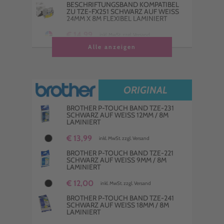
BESCHRIFTUNGSBAND KOMPATIBEL
ZU TZE-FX251 SCHWARZ AUF WEISS 2
4MM X 8M FLEXIBEL LAMINIERT
€ 14,99
inkl. MwSt. zzgl. Versand
Alle anzeigen
P-TOUCH BAND KOMPATIBEL ZU TZE-
241 SCHWARZ AUF WEISS 18MM / 8M L
AMINIERT
€ 11,00
inkl. MwSt. zzgl. Versand
ORIGINAL
P-TOUCH BAND KOMPATIBEL ZU TZE-
S221 SCHWARZ AUF WEISS 9MM / 8M L
BROTHER P-TOUCH BAND TZE-231
AMINIERT EXTRA
SCHWARZ AUF WEISS 12MM / 8M L
AMINIERT
€ 11,00
inkl. MwSt. zzgl. Versand
€ 13,99
inkl. MwSt. zzgl. Versand
P-TOUCH BAND KOMPATIBEL ZU TZE-
S231 SCHWARZ AUF WEISS 12MM / 8M L
BROTHER P-TOUCH BAND TZE-221
AMINIERT EXTRA
SCHWARZ AUF WEISS 9MM / 8M L
AMINIERT
€ 12,00
inkl. MwSt. zzgl. Versand
€ 12,00
inkl. MwSt. zzgl. Versand
P-TOUCH BAND KOMPATIBEL ZU TZE-
251 SCHWARZ AUF WEISS 24MM / 8M L
BROTHER P-TOUCH BAND TZE-241
AMINIERT
SCHWARZ AUF WEISS 18MM / 8M L
AMINIERT
€ 12,99
inkl. MwSt. zzgl. Versand