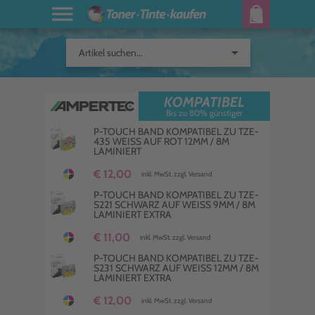
arrow_drop_down
Artikel suchen...
KOMPATIBEL
Bis zu 80% günstiger
P-TOUCH BAND KOMPATIBEL ZU TZE-
435 WEISS AUF ROT 12MM / 8M L
AMINIERT
€ 12,00
inkl. MwSt. zzgl. Versand
P-TOUCH BAND KOMPATIBEL ZU TZE-
S221 SCHWARZ AUF WEISS 9MM / 8M L
AMINIERT EXTRA
€ 11,00
inkl. MwSt. zzgl. Versand
P-TOUCH BAND KOMPATIBEL ZU TZE-
S231 SCHWARZ AUF WEISS 12MM / 8M L
AMINIERT EXTRA
€ 12,00
inkl. MwSt. zzgl. Versand