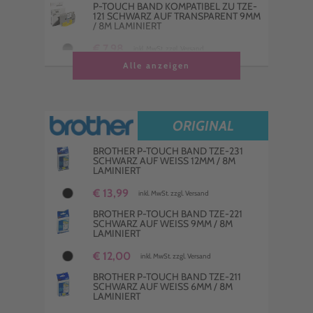
P-TOUCH BAND KOMPATIBEL ZU TZE-
121 SCHWARZ AUF TRANSPARENT 9MM
/ 8M LAMINIERT
€ 7,98
inkl. MwSt. zzgl. Versand
Alle anzeigen
P-TOUCH BAND KOMPATIBEL ZU TZE-
221 SCHWARZ AUF WEISS 9MM / 8M L
AMINIERT
€ 7,98
inkl. MwSt. zzgl. Versand
ORIGINAL
P-TOUCH BAND KOMPATIBEL ZU TZE-
131 SCHWARZ AUF TRANSPARENT
BROTHER P-TOUCH BAND TZE-231
12MM / 8M LAMINIERT
SCHWARZ AUF WEISS 12MM / 8M L
AMINIERT
€ 7,98
inkl. MwSt. zzgl. Versand
€ 13,99
inkl. MwSt. zzgl. Versand
P-TOUCH BAND KOMPATIBEL ZU TZE-
231S SCHWARZ AUF WEISS 12MM / 4M L
BROTHER P-TOUCH BAND TZE-221
AMINIERT
SCHWARZ AUF WEISS 9MM / 8M L
AMINIERT
€ 5,82
inkl. MwSt. zzgl. Versand
€ 12,00
inkl. MwSt. zzgl. Versand
P-TOUCH BAND KOMPATIBEL ZU TZE-
211 SCHWARZ AUF WEISS 6MM / 8M L
BROTHER P-TOUCH BAND TZE-211
AMINIERT
SCHWARZ AUF WEISS 6MM / 8M L
AMINIERT
€ 6,99
inkl. MwSt. zzgl. Versand