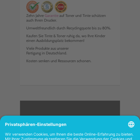
Zehn Jahre
Garantie
auf Toner und Tinte schützen
auch Ihren Drucker.
Umweltfreundlich durch Recyclingquote bis zu 80%.
Kaufen Sie Tinte & Toner ruhig da, wo Ihre Kinder
einen Ausbildungsplatz bekommen!
Viele Produkte aus unserer
Fertigung in Deutschland.
Kosten senken und Ressourcen schonen.
<