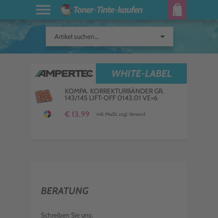
arrow_drop_down
Artikel suchen...
WHITE-LABEL
KOMPA. KORREKTURBÄNDER GR.
143/145 LIFT-OFF 0143.01 VE=6
€ 13,99
inkl. MwSt. zzgl. Versand
BERATUNG
Schreiben Sie uns: