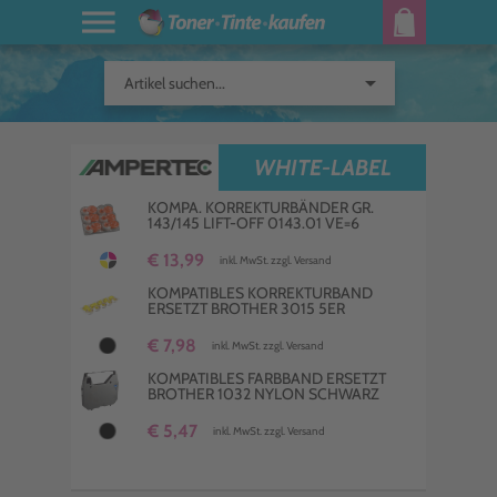
arrow_drop_down
Artikel suchen...
WHITE-LABEL
KOMPA. KORREKTURBÄNDER GR.
143/145 LIFT-OFF 0143.01 VE=6
€ 13,99
inkl. MwSt. zzgl. Versand
KOMPATIBLES KORREKTURBAND
ERSETZT BROTHER 3015 5ER
€ 7,98
inkl. MwSt. zzgl. Versand
KOMPATIBLES FARBBAND ERSETZT
BROTHER 1032 NYLON SCHWARZ
€ 5,47
inkl. MwSt. zzgl. Versand