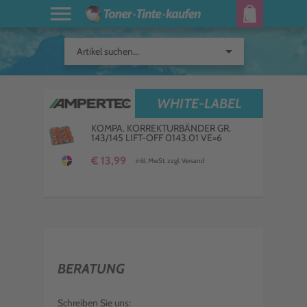
arrow_drop_down
Artikel suchen...
WHITE-LABEL
KOMPA. KORREKTURBÄNDER GR.
143/145 LIFT-OFF 0143.01 VE=6
€ 13,99
inkl. MwSt. zzgl. Versand
BERATUNG
Schreiben Sie uns: