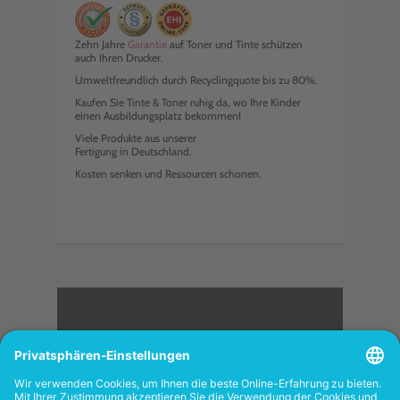
Zehn Jahre
Garantie
auf Toner und Tinte schützen
auch Ihren Drucker.
Umweltfreundlich durch Recyclingquote bis zu 80%.
Kaufen Sie Tinte & Toner ruhig da, wo Ihre Kinder
einen Ausbildungsplatz bekommen!
Viele Produkte aus unserer
Fertigung in Deutschland.
Kosten senken und Ressourcen schonen.
<