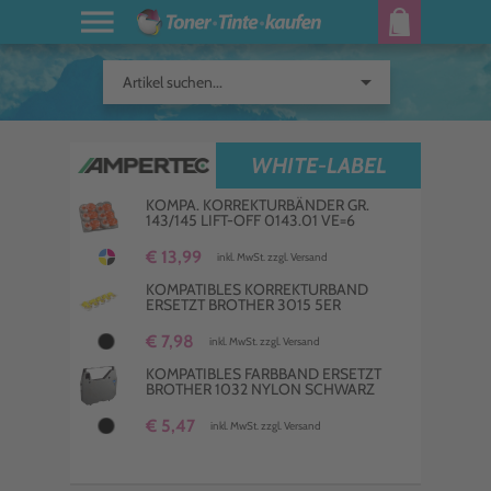
arrow_drop_down
Artikel suchen...
WHITE-LABEL
KOMPA. KORREKTURBÄNDER GR.
143/145 LIFT-OFF 0143.01 VE=6
€ 13,99
inkl. MwSt. zzgl. Versand
KOMPATIBLES KORREKTURBAND
ERSETZT BROTHER 3015 5ER
€ 7,98
inkl. MwSt. zzgl. Versand
KOMPATIBLES FARBBAND ERSETZT
BROTHER 1032 NYLON SCHWARZ
€ 5,47
inkl. MwSt. zzgl. Versand