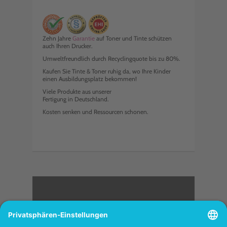
Zehn Jahre
Garantie
auf Toner und Tinte schützen
auch Ihren Drucker.
Umweltfreundlich durch Recyclingquote bis zu 80%.
Kaufen Sie Tinte & Toner ruhig da, wo Ihre Kinder
einen Ausbildungsplatz bekommen!
Viele Produkte aus unserer
Fertigung in Deutschland.
Kosten senken und Ressourcen schonen.
<