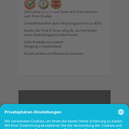
Zehn Jahre
Garantie
auf Toner und Tinte schützen
auch Ihren Drucker.
Umweltfreundlich durch Recyclingquote bis zu 80%.
Kaufen Sie Tinte & Toner ruhig da, wo Ihre Kinder
einen Ausbildungsplatz bekommen!
Viele Produkte aus unserer
Fertigung in Deutschland.
Kosten senken und Ressourcen schonen.
<
FOLGEN SIE UNS