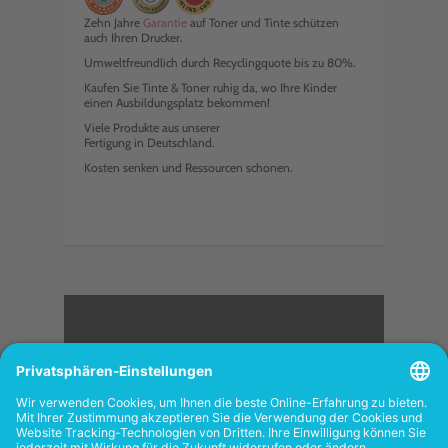
Zehn Jahre
Garantie
auf Toner und Tinte schützen
auch Ihren Drucker.
Umweltfreundlich durch Recyclingquote bis zu 80%.
Kaufen Sie Tinte & Toner ruhig da, wo Ihre Kinder
einen Ausbildungsplatz bekommen!
Viele Produkte aus unserer
Fertigung in Deutschland.
Kosten senken und Ressourcen schonen.
<
FOLGEN SIE UNS