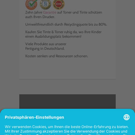
Zehn Jahre
Garantie
auf Toner und Tinte schützen
auch Ihren Drucker.
Umweltfreundlich durch Recyclingquote bis zu 80%.
Kaufen Sie Tinte & Toner ruhig da, wo Ihre Kinder
einen Ausbildungsplatz bekommen!
Viele Produkte aus unserer
Fertigung in Deutschland.
Kosten senken und Ressourcen schonen.
<
FOLGEN SIE UNS