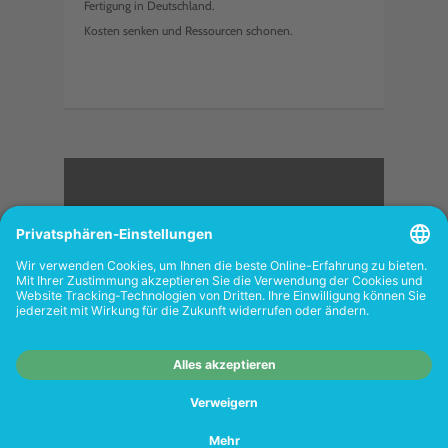
Fertigung in Deutschland.
Kosten senken und Ressourcen schonen.
<
FOLGEN SIE UNS
Wiederverkäufer:
Das Angebot unseres Web-
Shops richtet sich nicht an Wiederverkäufer.
Wenn Sie Wiederverkäufer sind, registrieren
Sie sich bitte in unserem Händler-Portal
www.tonerhersteller.de