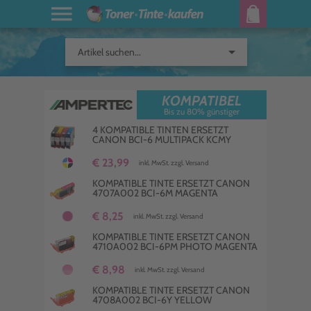
arrow_drop_down
Artikel suchen...
KOMPATIBEL
Bis zu 80% günstiger
4 KOMPATIBLE TINTEN ERSETZT
CANON BCI-6 MULTIPACK KCMY
€ 23,99
inkl. MwSt. zzgl. Versand
KOMPATIBLE TINTE ERSETZT CANON
4707A002 BCI-6M MAGENTA
€ 8,25
inkl. MwSt. zzgl. Versand
KOMPATIBLE TINTE ERSETZT CANON
4710A002 BCI-6PM PHOTO MAGENTA
€ 8,98
inkl. MwSt. zzgl. Versand
KOMPATIBLE TINTE ERSETZT CANON
4708A002 BCI-6Y YELLOW