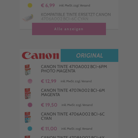
€ 6,99
inkl. MwSt. zzgl. Versand
KOMPATIBLE TINTE ERSETZT CANON
4706A002 BCI-6C CYAN
€ 3,75
Alle anzeigen
inkl. MwSt. zzgl. Versand
KOMPATIBLE TINTE ERSETZT CANON
4705A002 BCI-6BK SCHWARZ
€ 8,25
inkl. MwSt. zzgl. Versand
ORIGINAL
KOMPATIBLE TINTE ERSETZT CANON
4709A002 BCI-6PC PHOTO CYAN
CANON TINTE 4710A002 BCI-6PM
PHOTO MAGENTA
€ 8,98
inkl. MwSt. zzgl. Versand
€ 12,99
inkl. MwSt. zzgl. Versand
CANON TINTE 4707A002 BCI-6M
MAGENTA
€ 19,50
inkl. MwSt. zzgl. Versand
CANON TINTE 4706A002 BCI-6C
CYAN
€ 11,00
inkl. MwSt. zzgl. Versand
CANON TINTE 4708A002 BCI-6Y