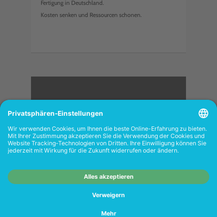
Fertigung in Deutschland.
Kosten senken und Ressourcen schonen.
<
FOLGEN SIE UNS
Wiederverkäufer:
Das Angebot unseres Web-
Shops richtet sich nicht an Wiederverkäufer.
Wenn Sie Wiederverkäufer sind, registrieren
Sie sich bitte in unserem Händler-Portal
www.tonerhersteller.de