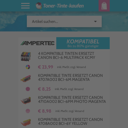
arrow_drop_down
Artikel suchen...
KOMPATIBEL
Bis zu 80% günstiger
4 KOMPATIBLE TINTEN ERSETZT
CANON BCI-6 MULTIPACK KCMY
€ 23,99
inkl. MwSt. zzgl. Versand
KOMPATIBLE TINTE ERSETZT CANON
4707A002 BCI-6M MAGENTA
€ 8,25
inkl. MwSt. zzgl. Versand
KOMPATIBLE TINTE ERSETZT CANON
4710A002 BCI-6PM PHOTO MAGENTA
€ 8,98
inkl. MwSt. zzgl. Versand
KOMPATIBLE TINTE ERSETZT CANON
4708A002 BCI-6Y YELLOW