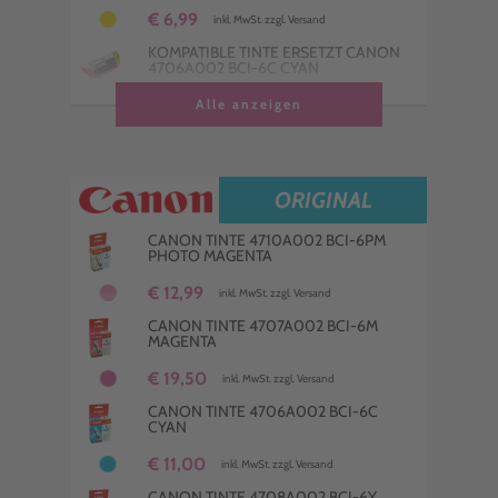
€ 6,99
inkl. MwSt. zzgl. Versand
KOMPATIBLE TINTE ERSETZT CANON
4706A002 BCI-6C CYAN
€ 3,75
Alle anzeigen
inkl. MwSt. zzgl. Versand
KOMPATIBLE TINTE ERSETZT CANON
4705A002 BCI-6BK SCHWARZ
€ 8,25
inkl. MwSt. zzgl. Versand
ORIGINAL
KOMPATIBLE TINTE ERSETZT CANON
4709A002 BCI-6PC PHOTO CYAN
CANON TINTE 4710A002 BCI-6PM
PHOTO MAGENTA
€ 8,98
inkl. MwSt. zzgl. Versand
€ 12,99
inkl. MwSt. zzgl. Versand
CANON TINTE 4707A002 BCI-6M
MAGENTA
€ 19,50
inkl. MwSt. zzgl. Versand
CANON TINTE 4706A002 BCI-6C
CYAN
€ 11,00
inkl. MwSt. zzgl. Versand
CANON TINTE 4708A002 BCI-6Y