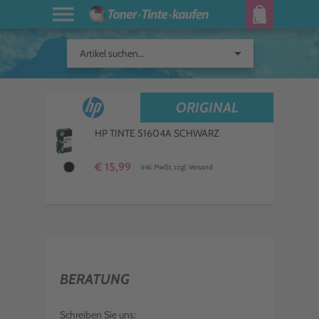
arrow_drop_down
Artikel suchen...
ORIGINAL
HP TINTE 51604A SCHWARZ
€ 15,99
inkl. MwSt. zzgl. Versand
BERATUNG
Schreiben Sie uns: