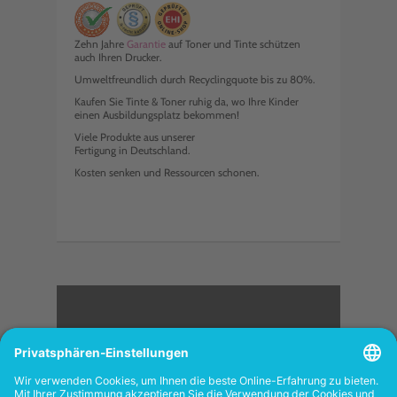
Zehn Jahre
Garantie
auf Toner und Tinte schützen
auch Ihren Drucker.
Umweltfreundlich durch Recyclingquote bis zu 80%.
Kaufen Sie Tinte & Toner ruhig da, wo Ihre Kinder
einen Ausbildungsplatz bekommen!
Viele Produkte aus unserer
Fertigung in Deutschland.
Kosten senken und Ressourcen schonen.
<