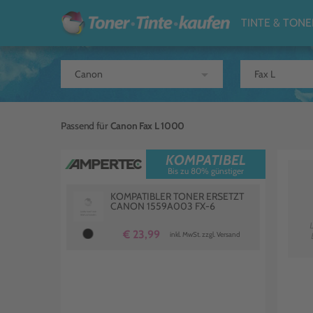
TINTE & TONE
arrow_drop_down
Passend für
Canon Fax L 1000
KOMPATIBEL
Bis zu 80% günstiger
KOMPATIBLER TONER ERSETZT
CANON 1559A003 FX-6
€ 23,99
inkl. MwSt. zzgl. Versand