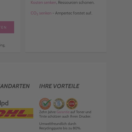
Kosten senken
, Ressourcen schonen.
CO
senken
- Ampertec forstet auf.
2
FEN
ing,
SANDARTEN
IHRE VORTEILE
Zehn Jahre
Garantie
auf Toner und
Tinte schützen auch Ihren Drucker.
Umweltfreundlich durch
Recyclingquote bis zu 80%.