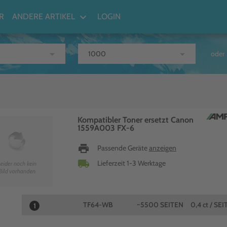
keyboard_arrow_down
R
ANDERE ARTIKEL
LOGIN
arrow_drop_down
arrow_drop_down
oder
Kompatibler Toner ersetzt Canon
1559A003 FX-6
print
Passende Geräte
anzeigen
local_shipping
Lieferzeit 1-3 Werktage
TF64-WB
~5500 SEITEN
0,4 ct / SEI
1