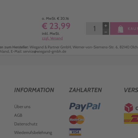
o. MwSt. € 20,16
€ 23,99
+
KAU
−
inkl. MwSt.
zzgl. Versand
n zum Hersteller:
Wiegand & Partner GmbH, Werner-von-Siemens-Str. 6, 82140 Olch
hland, E-Mail: service@wiegand-gmbh.de
INFORMATION
ZAHLARTEN
VER
Über uns
AGB
Datenschutz
Wiederrufsbelehrung