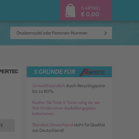
0 ARTIKEL
€ 0,00
keyboard_arrow_right
5 GRÜNDE FÜR
Umweltfreundlich
durch Recyclingquote
bis zu 80%.
Kaufen Sie Tinte & Toner ruhig da, wo
Ihre Kinder einen Ausbildungsplatz
bekommen.
Standort Deutschland
steht für Qualität
TE
aus Deutschland!