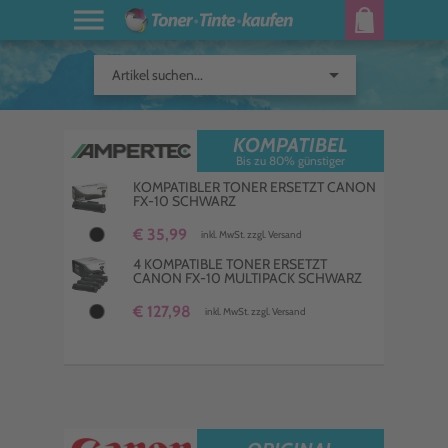
arrow_drop_down
Artikel suchen...
KOMPATIBEL
Bis zu 80% günstiger
KOMPATIBLER TONER ERSETZT CANON
FX-10 SCHWARZ
€ 35,99
inkl. MwSt. zzgl. Versand
4 KOMPATIBLE TONER ERSETZT
CANON FX-10 MULTIPACK SCHWARZ
€ 127,98
inkl. MwSt. zzgl. Versand