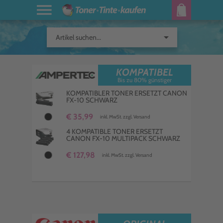
arrow_drop_down
Artikel suchen...
KOMPATIBEL
Bis zu 80% günstiger
KOMPATIBLER TONER ERSETZT CANON
FX-10 SCHWARZ
€ 35,99
inkl. MwSt. zzgl. Versand
4 KOMPATIBLE TONER ERSETZT
CANON FX-10 MULTIPACK SCHWARZ
€ 127,98
inkl. MwSt. zzgl. Versand