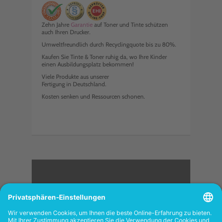
Zehn Jahre
Garantie
auf Toner und Tinte schützen
auch Ihren Drucker.
Umweltfreundlich durch Recyclingquote bis zu 80%.
Kaufen Sie Tinte & Toner ruhig da, wo Ihre Kinder
einen Ausbildungsplatz bekommen!
Viele Produkte aus unserer
Fertigung in Deutschland.
Kosten senken und Ressourcen schonen.
<