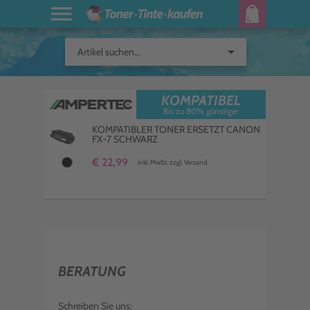
arrow_drop_down
Artikel suchen...
KOMPATIBEL
Bis zu 80% günstiger
KOMPATIBLER TONER ERSETZT CANON
FX-7 SCHWARZ
€ 22,99
inkl. MwSt. zzgl. Versand
BERATUNG
Schreiben Sie uns: