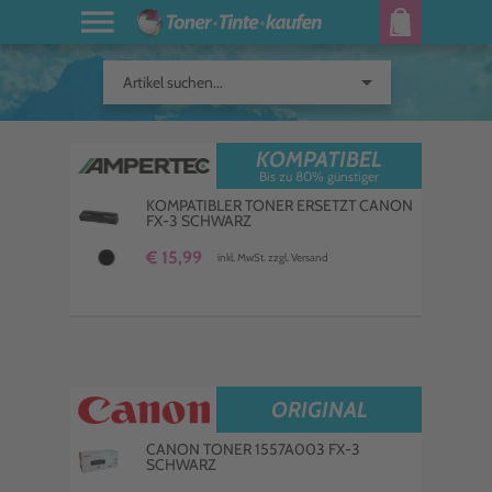
arrow_drop_down
Artikel suchen...
KOMPATIBEL
Bis zu 80% günstiger
KOMPATIBLER TONER ERSETZT CANON
FX-3 SCHWARZ
€ 15,99
inkl. MwSt. zzgl. Versand
ORIGINAL
CANON TONER 1557A003 FX-3
SCHWARZ