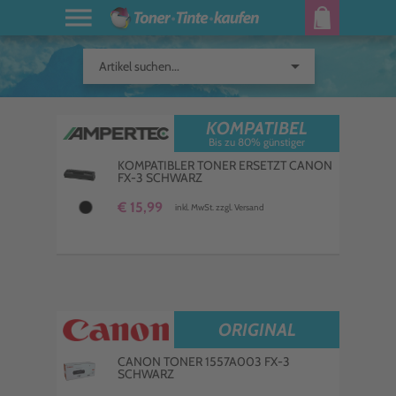
arrow_drop_down
Artikel suchen...
KOMPATIBEL
Bis zu 80% günstiger
KOMPATIBLER TONER ERSETZT CANON
FX-3 SCHWARZ
€ 15,99
inkl. MwSt. zzgl. Versand
ORIGINAL
CANON TONER 1557A003 FX-3
SCHWARZ