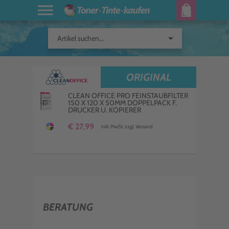
arrow_drop_down
Artikel suchen...
ORIGINAL
CLEAN OFFICE PRO FEINSTAUBFILTER
150 X 120 X 50MM DOPPELPACK F.
DRUCKER U. KOPIERER
€ 27,99
inkl. MwSt. zzgl. Versand
BERATUNG