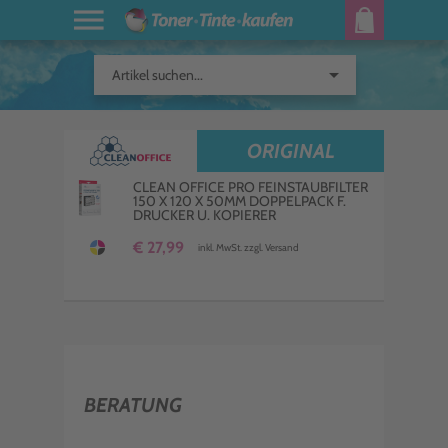
arrow_drop_down
Artikel suchen...
ORIGINAL
CLEAN OFFICE PRO FEINSTAUBFILTER
150 X 120 X 50MM DOPPELPACK F.
DRUCKER U. KOPIERER
€ 27,99
inkl. MwSt. zzgl. Versand
BERATUNG