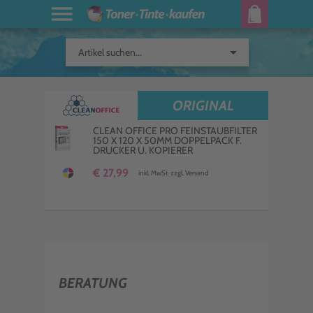
arrow_drop_down
Artikel suchen...
ORIGINAL
CLEAN OFFICE PRO FEINSTAUBFILTER
150 X 120 X 50MM DOPPELPACK F.
DRUCKER U. KOPIERER
€ 27,99
inkl. MwSt. zzgl. Versand
BERATUNG