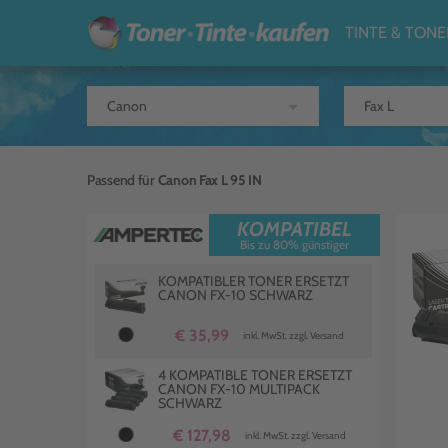
TINTE & TONE
arrow_drop_down
Passend für
Canon Fax L 95 IN
KOMPATIBEL
Bis zu 80% günstiger
KOMPATIBLER TONER ERSETZT
CANON FX-10 SCHWARZ
€ 35,99
inkl. MwSt. zzgl. Versand
4 KOMPATIBLE TONER ERSETZT
CANON FX-10 MULTIPACK
SCHWARZ
€ 127,98
inkl. MwSt. zzgl. Versand