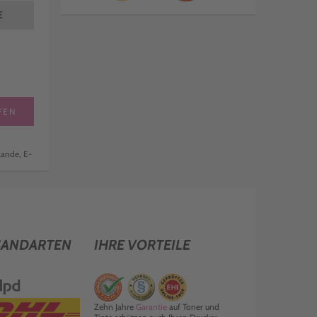
E
FEN
lande, E-
SANDARTEN
IHRE VORTEILE
Zehn Jahre
Garantie
auf Toner und