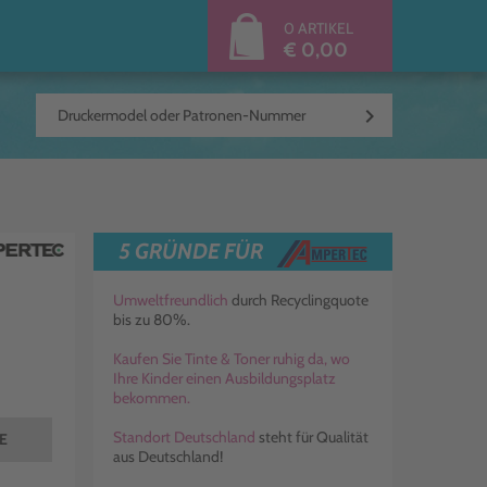
0 ARTIKEL
€ 0,00
keyboard_arrow_right
5 GRÜNDE FÜR
Umweltfreundlich
durch Recyclingquote
bis zu 80%.
Kaufen Sie Tinte & Toner ruhig da, wo
Ihre Kinder einen Ausbildungsplatz
bekommen.
Standort Deutschland
steht für Qualität
TE
aus Deutschland!