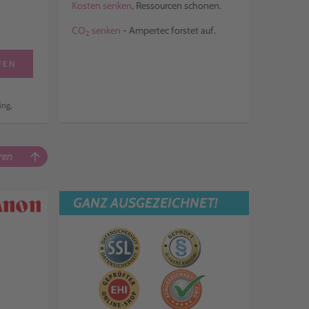
Kosten senken
, Ressourcen schonen.
CO
senken
- Ampertec forstet auf.
2
FEN
ing,
ren
arrow_upward
GANZ AUSGEZEICHNET!