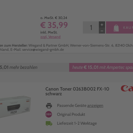
o. MwSt. € 30,24
€ 35,99
+
KAU
−
inkl. MwSt.
zzgl. Versand
n zum Hersteller:
Wiegand & Partner GmbH, Werner-von-Siemens-Str. 6, 82140 Olch
hland, E-Mail: service@wiegand-gmbh.de
5,01
mehr bezahlen
heute
€ 15,01
mit Ampertec spa
Canon Toner 0263B002 FX-10
schwarz
print
Passende Geräte
anzeigen
Original Produkt
OEM
local_shipping
Lieferzeit 1-2 Werktage