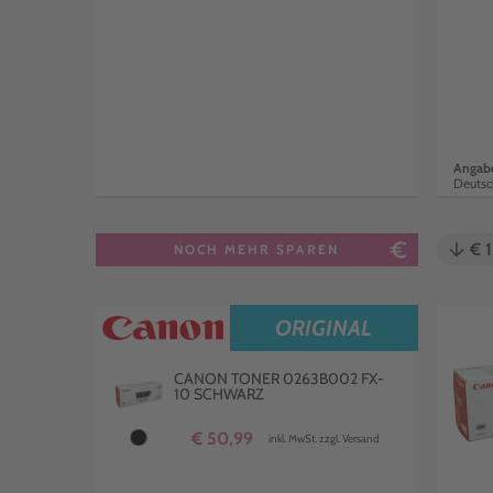
Angabe
Deutsc
euro_symbol
arrow_downward
€ 1
NOCH MEHR SPAREN
ORIGINAL
CANON TONER 0263B002 FX-
10 SCHWARZ
€ 50,99
inkl. MwSt. zzgl. Versand