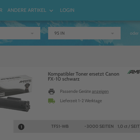
keyboard_arrow_down
R
ANDERE ARTIKEL
LOGIN
arrow_drop_down
arrow_drop_down
oder
Kompatibler Toner ersetzt Canon
FX-10 schwarz
print
Passende Geräte
anzeigen
local_shipping
Lieferzeit 1-2 Werktage
TF51-WB
~3000 SEITEN
1,0 ct / SEI
1