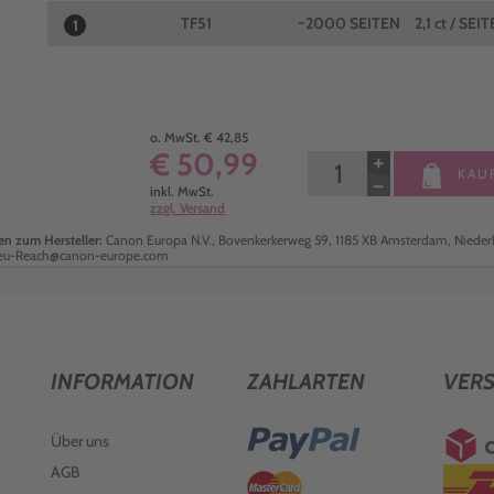
TF51
~2000 SEITEN
2,1 ct / SEIT
1
o. MwSt. € 42,85
€ 50,99
+
KAU
−
inkl. MwSt.
zzgl. Versand
n zum Hersteller:
Canon Europa N.V., Bovenkerkerweg 59, 1185 XB Amsterdam, Nieder
ceu-Reach@canon-europe.com
INFORMATION
ZAHLARTEN
VER
Über uns
AGB