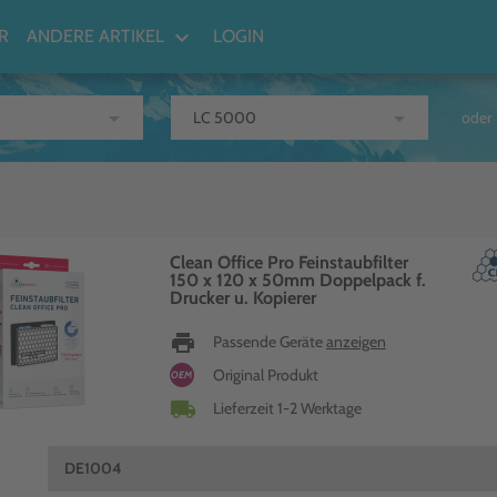
keyboard_arrow_down
R
ANDERE ARTIKEL
LOGIN
arrow_drop_down
arrow_drop_down
oder
Clean Office Pro Feinstaubfilter
150 x 120 x 50mm Doppelpack f.
Drucker u. Kopierer
print
Passende Geräte
anzeigen
Original Produkt
OEM
local_shipping
Lieferzeit 1-2 Werktage
DE1004