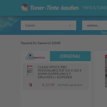
TINTE & TONE
arrow_drop_down
Passend für
Canon LC 5000
ORIGINAL
CLEAN OFFICE PRO
FEINSTAUBFILTER 150 X 120 X
50MM DOPPELPACK F.
DRUCKER U. KOPIERER
€ 27,99
inkl. MwSt. zzgl. Versand