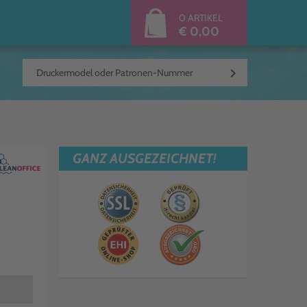
0 ARTIKEL
€ 0,00
keyboard_arrow_right
GANZ AUSGEZEICHNET!