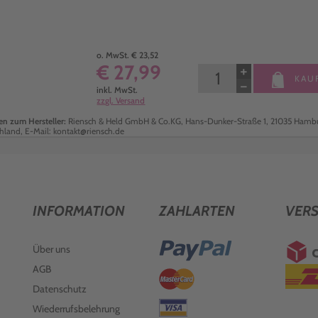
o. MwSt. € 23,52
€ 27,99
+
KAU
−
inkl. MwSt.
zzgl. Versand
n zum Hersteller:
Riensch & Held GmbH & Co.KG, Hans-Dunker-Straße 1, 21035 Hambu
hland, E-Mail: kontakt@riensch.de
INFORMATION
ZAHLARTEN
VER
Über uns
AGB
Datenschutz
Wiederrufsbelehrung