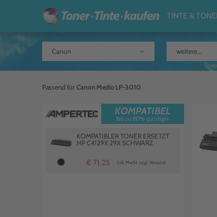
TINTE & TONE
arrow_drop_down
Passend für
Canon Medio LP-3010
KOMPATIBEL
Bis zu 80% günstiger
KOMPATIBLER TONER ERSETZT
HP C4129X 29X SCHWARZ
€ 71,25
inkl. MwSt. zzgl. Versand