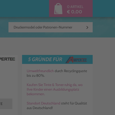
0 ARTIKEL
€ 0,00
keyboard_arrow_right
5 GRÜNDE FÜR
Umweltfreundlich
durch Recyclingquote
bis zu 80%.
Kaufen Sie Tinte & Toner ruhig da, wo
Ihre Kinder einen Ausbildungsplatz
bekommen.
Standort Deutschland
steht für Qualität
TE
aus Deutschland!