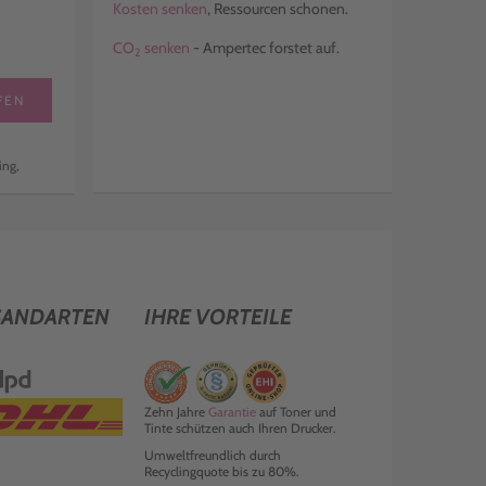
Kosten senken
, Ressourcen schonen.
CO
senken
- Ampertec forstet auf.
2
FEN
ing,
SANDARTEN
IHRE VORTEILE
Zehn Jahre
Garantie
auf Toner und
Tinte schützen auch Ihren Drucker.
Umweltfreundlich durch
Recyclingquote bis zu 80%.