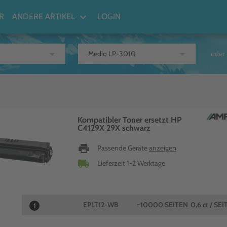
keyboard_arrow_down
R
ANDERE ARTIKEL
LOGIN
arrow_drop_down
arrow_drop_down
oder
Kompatibler Toner ersetzt HP
C4129X 29X schwarz
print
Passende Geräte
anzeigen
local_shipping
Lieferzeit 1-2 Werktage
EPLT12-WB
~10000 SEITEN
0,6 ct / SEI
1