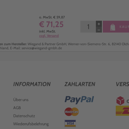
o. MwSt. € 59,87
€ 71,25
+
KAU
−
inkl. MwSt.
zzgl. Versand
n zum Hersteller:
Wiegand & Partner GmbH, Werner-von-Siemens-Str. 6, 82140 Olch
hland, E-Mail: service@wiegand-gmbh.de
INFORMATION
ZAHLARTEN
VER
Über uns
AGB
Datenschutz
Wiederrufsbelehrung