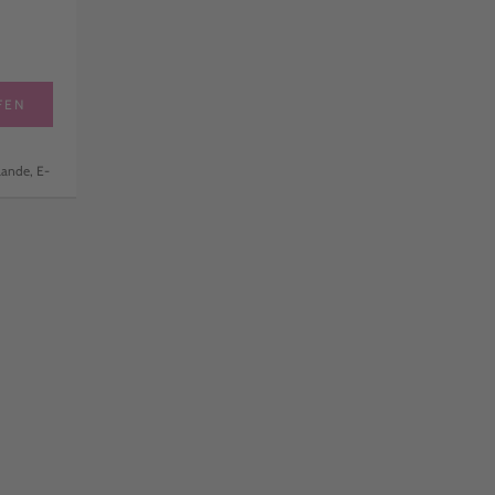
FEN
lande, E-