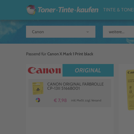
TINTE & TONE
arrow_drop_down
Passend für
Canon X Mark 1 Print black
ORIGINAL
CANON ORIGINAL FARBROLLE
CP-13II 5166B001
€ 7,98
inkl. MwSt. zzgl. Versand