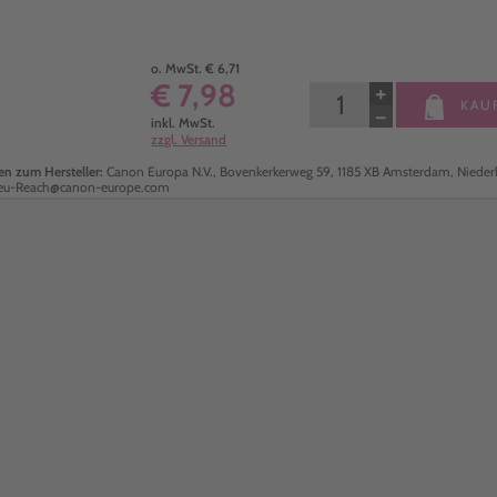
o. MwSt. € 6,71
€ 7,98
+
KAU
−
inkl. MwSt.
zzgl. Versand
n zum Hersteller:
Canon Europa N.V., Bovenkerkerweg 59, 1185 XB Amsterdam, Nieder
ceu-Reach@canon-europe.com