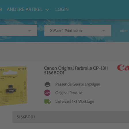
keyboard_arrow_down
R
ANDERE ARTIKEL
LOGIN
arrow_drop_down
arrow_drop_down
oder
Canon Original Farbrolle CP-13II
5166B001
print
Passende Geräte
anzeigen
Original Produkt
OEM
local_shipping
Lieferzeit 1-3 Werktage
5166B001