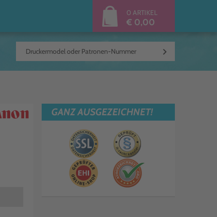
0 ARTIKEL
€ 0,00
keyboard_arrow_right
GANZ AUSGEZEICHNET!