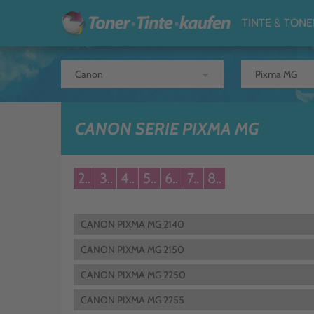
TINTE & TONE
arrow_drop_down
CANON SERIE PIXMA MG
2..
3..
4..
5..
6..
7..
8..
CANON PIXMA MG 2140
CANON PIXMA MG 2150
CANON PIXMA MG 2250
CANON PIXMA MG 2255